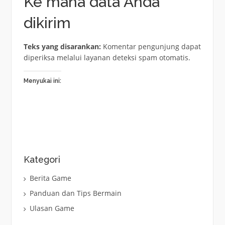
Ke mana data Anda
dikirim
Teks yang disarankan:
Komentar pengunjung dapat
diperiksa melalui layanan deteksi spam otomatis.
Menyukai ini:
Kategori
Berita Game
Panduan dan Tips Bermain
Ulasan Game