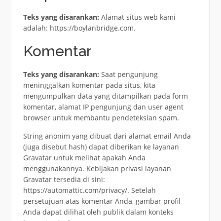
Teks yang disarankan:
Alamat situs web kami
adalah: https://boylanbridge.com.
Komentar
Teks yang disarankan:
Saat pengunjung
meninggalkan komentar pada situs, kita
mengumpulkan data yang ditampilkan pada form
komentar, alamat IP pengunjung dan user agent
browser untuk membantu pendeteksian spam.
String anonim yang dibuat dari alamat email Anda
(juga disebut hash) dapat diberikan ke layanan
Gravatar untuk melihat apakah Anda
menggunakannya. Kebijakan privasi layanan
Gravatar tersedia di sini:
https://automattic.com/privacy/. Setelah
persetujuan atas komentar Anda, gambar profil
Anda dapat dilihat oleh publik dalam konteks