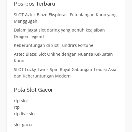
Pos-pos Terbaru
SLOT Aztec Blaze Eksplorasi Petualangan Kuno yang
Menggugah
Dalam jagat slot daring yang penuh keajaiban
Dragon Legend
Keberuntungan di Slot Tundra’s Fortune
Aztec Blaze: Slot Online dengan Nuansa Kekuatan
Kuno
SLOT Lucky Twins Spin Royal Gabungan Tradisi Asia
dan Keberuntungan Modern
Pola Slot Gacor
rtp slot
rtp
rtp live slot
slot gacor