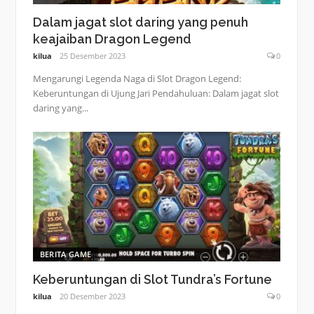
Dalam jagat slot daring yang penuh
keajaiban Dragon Legend
kilua
25 Desember 2023
0
Mengarungi Legenda Naga di Slot Dragon Legend:
Keberuntungan di Ujung Jari Pendahuluan: Dalam jagat slot
daring yang...
BERITA GAME
Keberuntungan di Slot Tundra’s Fortune
kilua
20 Desember 2023
0