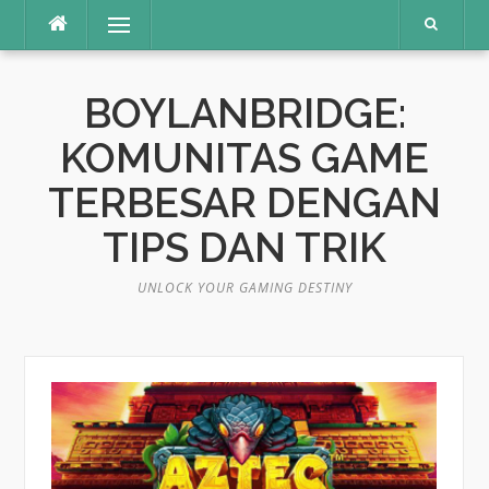
Lompat
Menu
ke
konten
BOYLANBRIDGE:
KOMUNITAS GAME
TERBESAR DENGAN
TIPS DAN TRIK
UNLOCK YOUR GAMING DESTINY