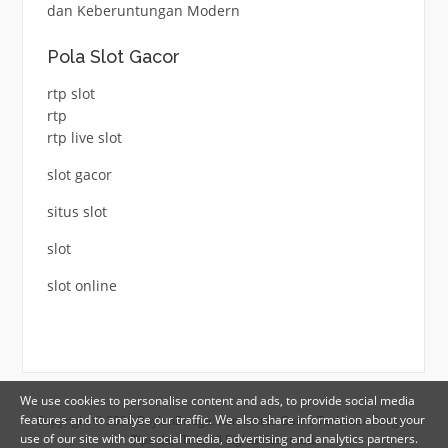
dan Keberuntungan Modern
Pola Slot Gacor
rtp slot
rtp
rtp live slot
slot gacor
situs slot
slot
slot online
We use cookies to personalise content and ads, to provide social media
features and to analyse our traffic. We also share information about your
Copyright © 2026 BoylanBridge: Komunitas Game Terbesar dengan
use of our site with our social media, advertising and analytics partners.
Tips dan Trik. All Rights Reserved.