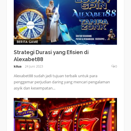
BERITA GAME
Strategi Durasi yang Efisien di
Alexabet88
kilua
24 Juni 2023
0
Alexabet88 sudah jadi tujuan terbaik untuk para
penggemar perjudian daring yang mencari pengalaman
asyik dan kesempatan...