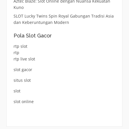
Aztec Blaze: Slot Online dengan Nuansa Kekuatan
Kuno
SLOT Lucky Twins Spin Royal Gabungan Tradisi Asia
dan Keberuntungan Modern
Pola Slot Gacor
rtp slot
rtp
rtp live slot
slot gacor
situs slot
slot
slot online